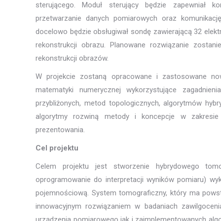
sterującego. Moduł sterujący będzie zapewniał kon
przetwarzanie danych pomiarowych oraz komunikację
docelowo będzie obsługiwał sondę zawierającą 32 elek
rekonstrukcji obrazu. Planowane rozwiązanie zostan
rekonstrukcji obrazów.
W projekcie zostaną opracowane i zastosowane nowe
matematyki numerycznej wykorzystujące zagadnienia
przybliżonych, metod topologicznych, algorytmów hyb
algorytmy rozwiną metody i koncepcje w zakresie 
prezentowania.
Cel projektu
Celem projektu jest stworzenie hybrydowego tom
oprogramowanie do interpretacji wyników pomiaru) wy
pojemnościową. System tomograficzny, który ma powsta
innowacyjnym rozwiązaniem w badaniach zawilgocen
urządzenia pomiarowego jak i zaimplementowanych alg