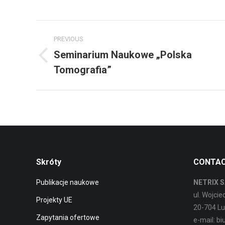
Post
PREVIOUS
navigation
Seminarium Naukowe „Polska
Previous
Tomografia”
post:
Skróty
CONTA
Publikacje naukowe
NETRIX S
ul. Wojci
Projekty UE
20-704 Lu
Zapytania ofertowe
e-mail: b