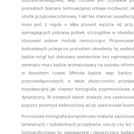
suszarkowowagowa), więc możliwe jest uzyskanie je
pośrednich (kamera termowizyjna) istnieje możliwość ok
strefie przypowierzchniowej. Fakt ten stanowi zasadni
muru jest z reguły o kilka procent wyższa niż prz
wymagających pobrania próbek, szczególnie w obiektach 
stosować jedynie metody nieniszczące. Proponowa
budowlanych polega na pośrednim określeniu tej wielkośc
będzie mógł być dokonany wielokrotnie bez najmniejsze
wewnątrz muru będzie archiwizowany na nośniku infor
w dowolnym czasie. Metoda będzie, więc bardzo p
przeciwwilgociowych, a także skuteczności przyś
impedancyjna jak również tomografia pojemnościowa s
dynamiczny. W ostatnich latach znalazły one zastosowa
poprzez przemysł elektroniczny aż do zastosowań biom
Procesowa tomografia komputerowa znalazła zastosowani
laminarnych i turbulentnych przepływów cieczy czy t
tomograficznego to: nieinwazyjne i nieniszczące bad