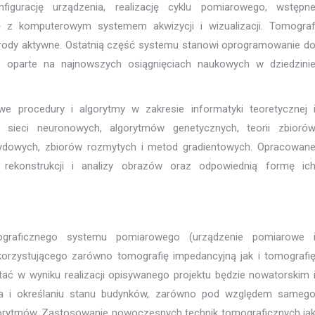
figurację urządzenia, realizację cyklu pomiarowego, wstępn
 z komputerowym systemem akwizycji i wizualizacji. Tomogra
trody aktywne. Ostatnią część systemu stanowi oprogramowanie d
ie oparte na najnowszych osiągnięciach naukowych w dziedzini
 procedury i algorytmy w zakresie informatyki teoretycznej 
 sieci neuronowych, algorytmów genetycznych, teorii zbioró
rydowych, zbiorów rozmytych i metod gradientowych. Opracowan
rekonstrukcji i analizy obrazów oraz odpowiednią formę ic
ograficznego systemu pomiarowego (urządzenie pomiarowe 
korzystującego zarówno tomografię impedancyjną jak i tomografi
ć w wyniku realizacji opisywanego projektu będzie nowatorskim 
ia i określaniu stanu budynków, zarówno pod względem sameg
orytmów. Zastosowanie nowoczesnych technik tomograficznych ja