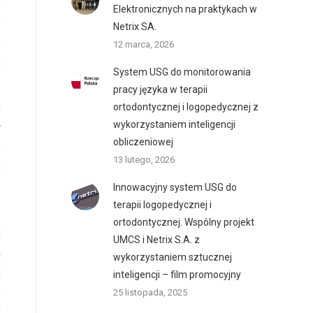
e
Elektronicznych na praktykach w
f
Netrix SA.
o
12 marca, 2026
e
System USG do monitorowania
pracy języka w terapii
ortodontycznej i logopedycznej z
i
wykorzystaniem inteligencji
w
obliczeniowej
e
13 lutego, 2026
h
Innowacyjny system USG do
terapii logopedycznej i
ortodontycznej. Wspólny projekt
i
UMCS i Netrix S.A. z
ę
wykorzystaniem sztucznej
i
inteligencji – film promocyjny
o
25 listopada, 2025
k