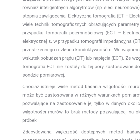
również inteligentnych algorytmów (np. sieci neuronowe)
stopnia zawilgocenia. Elektryczna tomografia (ET – El
wiele technik tomograficznych obrazujących parametr
przypadku tomografii pojemnościowej (ECT – Electric
elektrycznej ε, w przypadku tomografii impedancyjna (E
przestrzennego rozkładu konduktywność σ. We wspomnia
wskutek pobudzeń prądu (EIT) lub napięcia (ECT). Ze wzg
tomografia ECT nie zostały do tej pory zastosowane do
sondzie pomiarowej.
Chociaż istnieje wiele metod badania wilgotności muró
może być zastosowana w różnych warunkach pomiarowy
pozwalające na zastosowanie jej tylko w danych okoli
wilgotności murów to brak metody pozwalającej na okr
próbek.
Zdecydowana większość dostępnych metod badawc