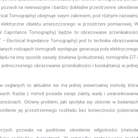
 pozwoli na nieinwazyjne i bardzo dokładne przestrzenne określeni
ectrical Tomography) obejmuje swym zakresem, pod różnymi nazwami
y elektryczne obiektu umieszczonego w przestrzeni pomiarowej. 
al Capcitance Tomography) będzie to obrazowanie przenikalnośc
IT – Electrical Impedance Tomography) jest to technika obrazowani
nych rodzajach tomografii występuje generacja pola elektryczneg
lędu na inny sposób zasady działania (pobudzenia), tomografia EIT 
 jednoczesnego obrazowanie przenikalności i konduktancji w jedne
w ceglanych to aktualnie nie ma jednej uniwersalnej metody, któr
ch. Każda z metod posiada swoje zalety, wady i uwarunkowani
cznościach. Główny problem, jaki spotyka się obecnie w badaniac
eślenie jej przestrzennego rozkładu bez konieczności pobierani
zych pozwala na punktowe określenie wilgotności (metod