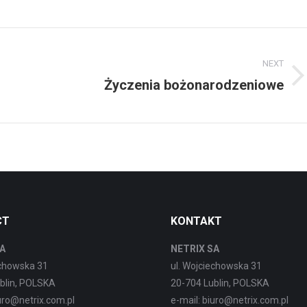
NEXT
Życzenia bożonarodzeniowe
Next
post:
CT
KONTAKT
A
NETRIX SA
echowska 31
ul. Wojciechowska 31
blin, POLSKA
20-704 Lublin, POLSKA
iuro@netrix.com.pl
e-mail: biuro@netrix.com.pl