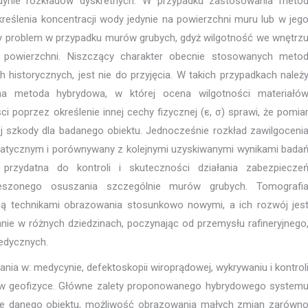
dynie rozkładów dyskretnych. W przypadku zastosowania meto
reślenia koncentracji wody jedynie na powierzchni muru lub w jeg
czy problem w przypadku murów grubych, gdyż wilgotność we wnętrz
y powierzchni. Niszczący charakter obecnie stosowanych meto
historycznych, jest nie do przyjęcia. W takich przypadkach należ
na metoda hybrydowa, w której ocena wilgotności materiałó
i poprzez określenie innej cechy fizycznej (ε, σ) sprawi, że pomia
j szkody dla badanego obiektu. Jednocześnie rozkład zawilgoceni
matycznym i porównywany z kolejnymi uzyskiwanymi wynikami bada
rzydatna do kontroli i skuteczności działania zabezpiecze
pieszonego osuszania szczególnie murów grubych. Tomografi
ą technikami obrazowania stosunkowo nowymi, a ich rozwój jes
nie w różnych dziedzinach, poczynając od przemysłu rafineryjnego
edycznych.
a w: medycynie, defektoskopii wiroprądowej, wykrywaniu i kontrol
eż w geofizyce. Główne zalety proponowanego hybrydowego system
anie danego obiektu, możliwość obrazowania małych zmian zarówn