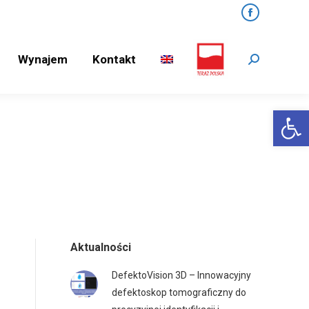
Facebook
Wynajem
Kontakt
Search:
Wynajem
Kontakt
Search:
Open 
Aktualności
DefektoVision 3D – Innowacyjny
defektoskop tomograficzny do