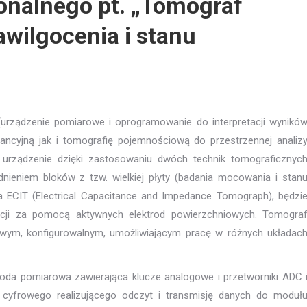
nalnego pt. „Tomograf
wilgocenia i stanu
(urządzenie pomiarowe i oprogramowanie do interpretacji wynikó
ncyjną jak i tomografię pojemnościową do przestrzennej analiz
urządzenie dzięki zastosowaniu dwóch technik tomograficznyc
nieniem bloków z tzw. wielkiej płyty (badania mocowania i stan
a ECIT (Electrical Capacitance and Impedance Tomograph), będzi
ncji za pomocą aktywnych elektrod powierzchniowych. Tomogra
ym, konfigurowalnym, umożliwiającym pracę w różnych układac
da pomiarowa zawierająca klucze analogowe i przetworniki ADC 
cyfrowego realizującego odczyt i transmisję danych do moduł