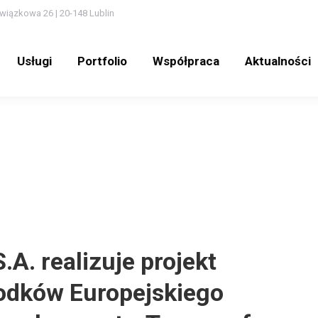
wiązkowa 26 | 20-148 Lublin
Usługi
Portfolio
Współpraca
Aktualności
Usługi
Portfolio
Współpraca
Aktualności
.A. realizuje projekt
odków Europejskiego