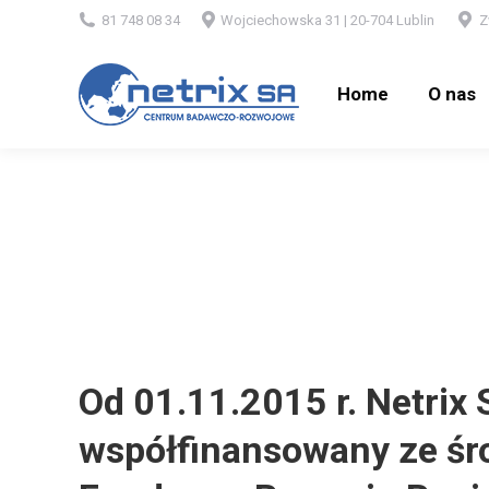
81 748 08 34
Wojciechowska 31 | 20-704 Lublin
Z
Home
O nas
Home
O nas
Od 01.11.2015 r. Netrix S
współfinansowany ze śr