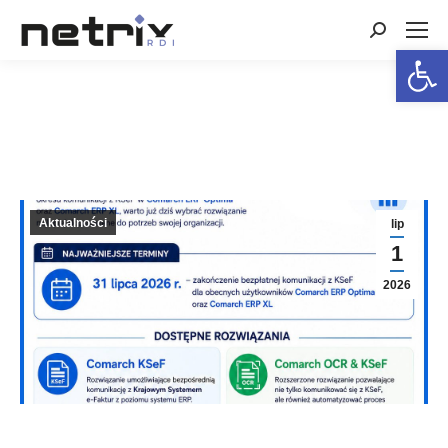
Search:
Open 
Aktualności
lip
1
2026