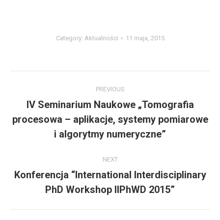
Category:
Aktualności
11 maja, 2015
Post
PREVIOUS
navigation
IV Seminarium Naukowe „Tomografia
procesowa – aplikacje, systemy pomiarowe
Previous
post:
i algorytmy numeryczne”
NEXT
Konferencja “International Interdisciplinary
Next
PhD Workshop IIPhWD 2015”
post: