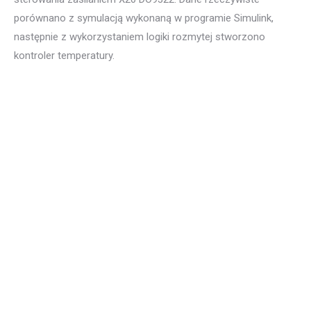
sterowania zasilaniem X20 DO9322. Dane rzeczywiste
porównano z symulacją wykonaną w programie Simulink,
następnie z wykorzystaniem logiki rozmytej stworzono
kontroler temperatury.