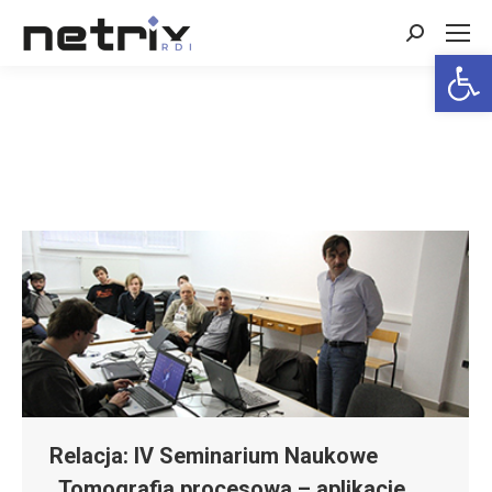
Search:
Open 
Relacja: IV Seminarium Naukowe
„Tomografia procesowa – aplikacje,