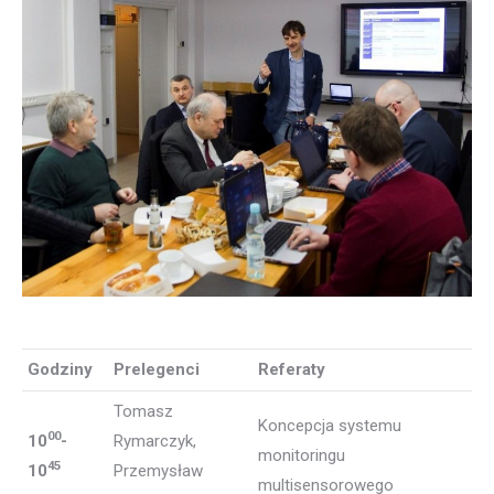
Godziny
Prelegenci
Referaty
Tomasz
Koncepcja systemu
00
10
-
Rymarczyk,
monitoringu
45
10
Przemysław
multisensorowego