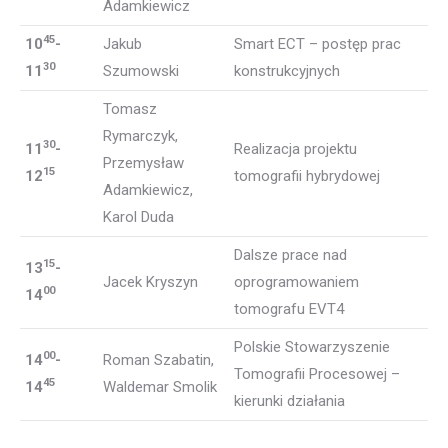
Adamkiewicz
45
10
-
Jakub
Smart ECT – postęp prac
30
11
Szumowski
konstrukcyjnych
Tomasz
Rymarczyk,
30
11
-
Realizacja projektu
Przemysław
15
12
tomografii hybrydowej
Adamkiewicz,
Karol Duda
Dalsze prace nad
15
13
-
Jacek Kryszyn
oprogramowaniem
00
14
tomografu EVT4
Polskie Stowarzyszenie
00
14
-
Roman Szabatin,
Tomografii Procesowej –
45
14
Waldemar Smolik
kierunki działania