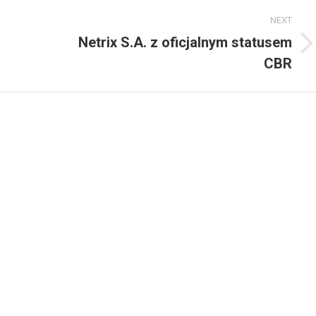
NEXT
Netrix S.A. z oficjalnym statusem
Next
CBR
post: