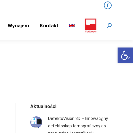
Facebook
Wynajem
Kontakt
Search:
Wynajem
Kontakt
Search:
Open 
Aktualności
DefektoVision 3D – Innowacyjny
defektoskop tomograficzny do