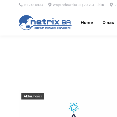
81 748 08 34
Wojciechowska 31 | 20-704 Lublin
Z
Home
O nas
Home
O nas
Aktualności