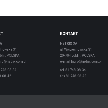
CT
KONTAKT
A
NETRIX SA
echowska 31
ul. Wojciechowska 31
blin, POLSKA
20-704 Lublin, POLSKA
iuro@netrix.com.pl
e-mail: biuro@netrix.com.pl
 748-08-34
tel. 81 748-08-34
8-08-42
fax 81 748-08-42