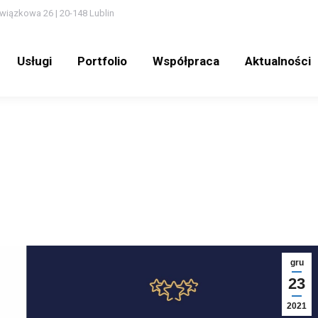
wiązkowa 26 | 20-148 Lublin
Usługi
Portfolio
Współpraca
Aktualności
Usługi
Portfolio
Współpraca
Aktualności
gru
23
2021