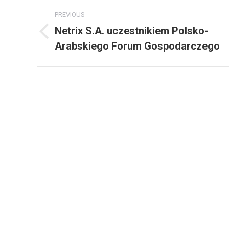
Post
PREVIOUS
navigation
Netrix S.A. uczestnikiem Polsko-
Previous
Arabskiego Forum Gospodarczego
post: