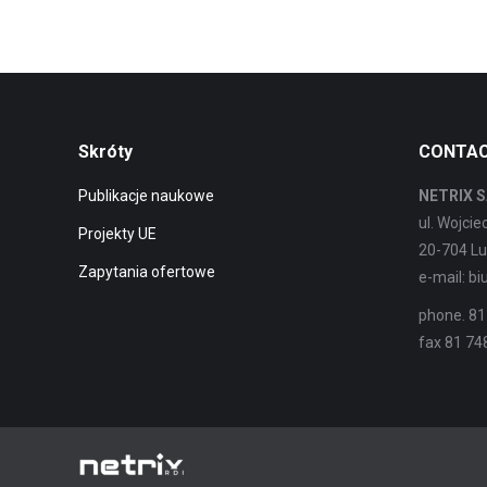
Skróty
CONTA
Publikacje naukowe
NETRIX S
ul. Wojci
Projekty UE
20-704 Lu
Zapytania ofertowe
e-mail: b
phone. 81
fax 81 74