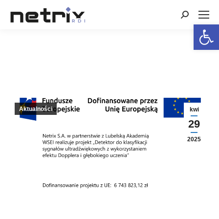
Search:
Open 
Aktualności
kwi
29
2025