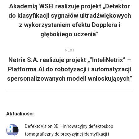
Akademią WSEI realizuje projekt „Detektor
do klasyfikacji sygnałów ultradźwiękowych
Previous
post:
z wykorzystaniem efektu Dopplera i
głębokiego uczenia”
NEXT
Netrix S.A. realizuje projekt „”InteliNetrix” –
Platforma AI do robotyzacji i automatyzacji
Next
post:
spersonalizowanych modeli wnioskujących”
Aktualności
DefektoVision 3D – Innowacyjny defektoskop
tomograficzny do precyzyjnej identyfikacji i