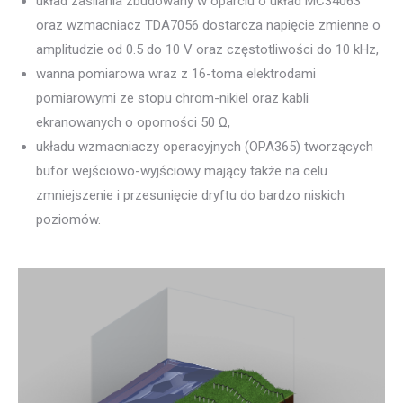
układ zasilania zbudowany w oparciu o układ MC34063
oraz wzmacniacz TDA7056 dostarcza napięcie zmienne o
amplitudzie od 0.5 do 10 V oraz częstotliwości do 10 kHz,
wanna pomiarowa wraz z 16-toma elektrodami
pomiarowymi ze stopu chrom-nikiel oraz kabli
ekranowanych o oporności 50 Ω,
układu wzmacniaczy operacyjnych (OPA365) tworzących
bufor wejściowo-wyjściowy mający także na celu
zmniejszenie i przesunięcie dryftu do bardzo niskich
poziomów.