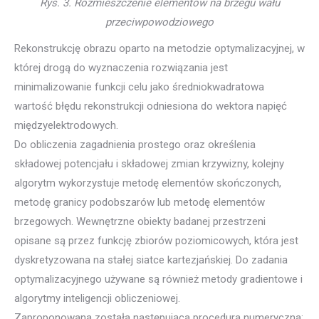
Rys. 3. Rozmieszczenie elementów na brzegu wału
przeciwpowodziowego
Rekonstrukcję obrazu oparto na metodzie optymalizacyjnej, w
której drogą do wyznaczenia rozwiązania jest
minimalizowanie funkcji celu jako średniokwadratowa
wartość błędu rekonstrukcji odniesiona do wektora napięć
międzyelektrodowych.
Do obliczenia zagadnienia prostego oraz określenia
składowej potencjału i składowej zmian krzywizny, kolejny
algorytm wykorzystuje metodę elementów skończonych,
metodę granicy podobszarów lub metodę elementów
brzegowych. Wewnętrzne obiekty badanej przestrzeni
opisane są przez funkcję zbiorów poziomicowych, która jest
dyskretyzowana na stałej siatce kartezjańskiej. Do zadania
optymalizacyjnego używane są również metody gradientowe i
algorytmy inteligencji obliczeniowej.
Zaproponowana została następująca procedura numeryczna: