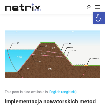
Search:
Open 
This post is also available in:
English
(
angielski
)
Implementacja nowatorskich metod