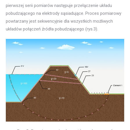
pierwszej serii pomiarów następuje przełączenie układu
pobudzającego na elektrody sąsiadujące. Proces pomiarowy
powtarzany jest sekwencyjnie dla wszystkich możliwych
układów połączeń źródła pobudzającego (rys.3).