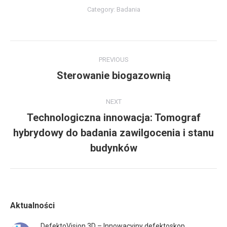
Category:
Badania
Project
PREVIOUS
navigation
Sterowanie biogazownią
Previous
project:
NEXT
Technologiczna innowacja: Tomograf
hybrydowy do badania zawilgocenia i stanu
Next
project:
budynków
Aktualności
DefektoVision 3D – Innowacyjny defektoskop