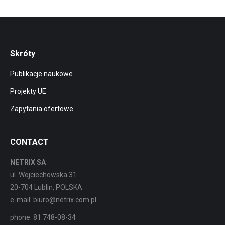
Skróty
Publikacje naukowe
Projekty UE
Zapytania ofertowe
CONTACT
NETRIX SA
ul. Wojciechowska 31
20-704 Lublin, POLSKA
e-mail: biuro@netrix.com.pl
phone. 81 748-08-34