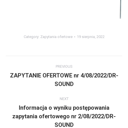
Category:
Zapytania ofertowe
19 sierpnia, 2022
Post
PREVIOUS
navigation
ZAPYTANIE OFERTOWE nr 4/08/2022/DR-
Previous
SOUND
post:
NEXT
Informacja o wyniku postępowania
zapytania ofertowego nr 2/08/2022/DR-
Next
post:
SOUND