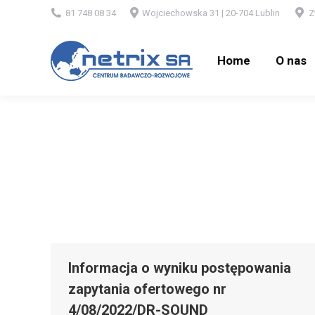
81 748 08 34
Wojciechowska 31 | 20-704 Lublin
Z
Home
O nas
Home
O nas
Informacja o wyniku postępowania
zapytania ofertowego nr
4/08/2022/DR-SOUND