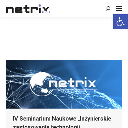
Search:
Open 
IV Seminarium Naukowe „Inżynierskie
zastosowania technologii