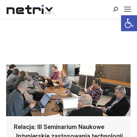
Search:
Open 
Relacja: III Seminarium Naukowe
„Inżynierskie zastosowania technologii