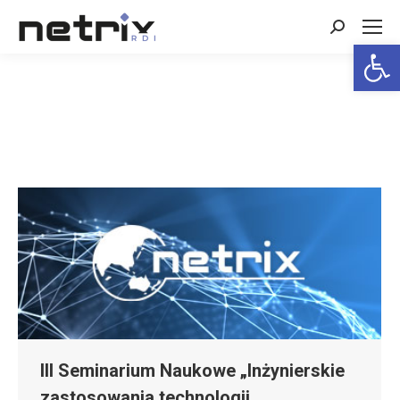
Search:
Open 
III Seminarium Naukowe „Inżynierskie
zastosowania technologii