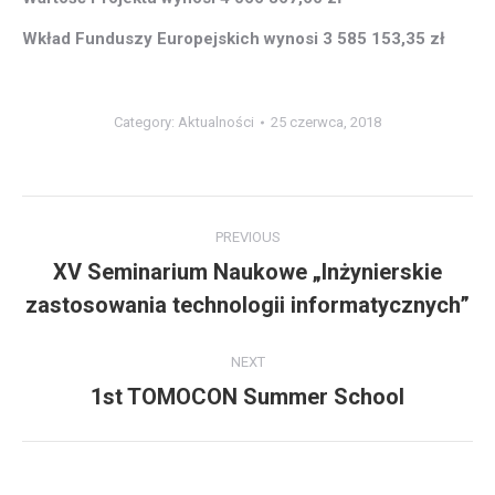
Wkład Funduszy Europejskich wynosi 3 585 153,35 zł
Category:
Aktualności
25 czerwca, 2018
Post
PREVIOUS
navigation
XV Seminarium Naukowe „Inżynierskie
Previous
zastosowania technologii informatycznych”
post:
NEXT
1st TOMOCON Summer School
Next
post: