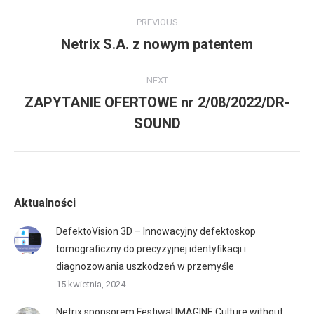
Post
PREVIOUS
navigation
Netrix S.A. z nowym patentem
Previous
post:
NEXT
ZAPYTANIE OFERTOWE nr 2/08/2022/DR-
Next
SOUND
post:
Aktualności
DefektoVision 3D – Innowacyjny defektoskop
tomograficzny do precyzyjnej identyfikacji i
diagnozowania uszkodzeń w przemyśle
15 kwietnia, 2024
Netrix sponsorem Festiwal IMAGINE Culture without