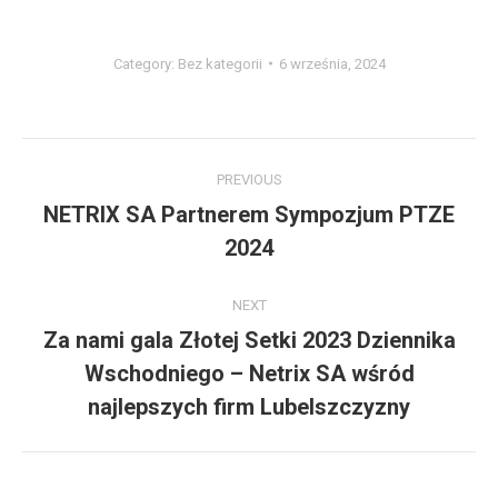
Category:
Bez kategorii
6 września, 2024
Post
PREVIOUS
navigation
NETRIX SA Partnerem Sympozjum PTZE
Previous
2024
post:
NEXT
Za nami gala Złotej Setki 2023 Dziennika
Wschodniego – Netrix SA wśród
Next
post:
najlepszych firm Lubelszczyzny