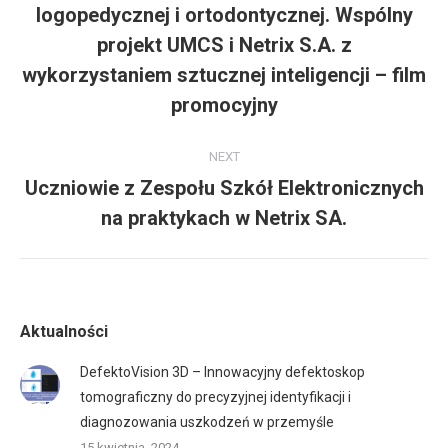
logopedycznej i ortodontycznej. Wspólny
projekt UMCS i Netrix S.A. z
Previous
post:
wykorzystaniem sztucznej inteligencji – film
promocyjny
NEXT
Uczniowie z Zespołu Szkół Elektronicznych
Next
na praktykach w Netrix SA.
post:
Aktualności
DefektoVision 3D – Innowacyjny defektoskop
tomograficzny do precyzyjnej identyfikacji i
diagnozowania uszkodzeń w przemyśle
15 kwietnia, 2024