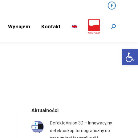
Facebook
Wynajem
Kontakt
Search:
Wynajem
Kontakt
Search:
Open 
Aktualności
DefektoVision 3D – Innowacyjny
defektoskop tomograficzny do