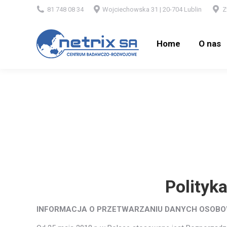
81 748 08 34
Wojciechowska 31 | 20-704 Lublin
Z
Home
O nas
Home
O nas
Polityk
INFORMACJA O PRZETWARZANIU DANYCH OSOBOW