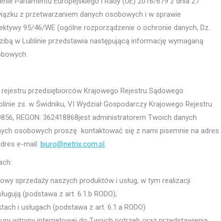
nie Parlamentu Europejskiego i Rady (UE) 2016/679 z dnia 27
związku z przetwarzaniem danych osobowych i w sprawie
ektywy 95/46/WE (ogólne rozporządzenie o ochronie danych, Dz.
edzibą w Lublinie przedstawia następującą informację wymaganą
sobowych.
 do rejestru przedsiębiorców Krajowego Rejestru Sądowego
nie zs. w Świdniku, VI Wydział Gospodarczy Krajowego Rejestru
56, REGON: 362418868jest administratorem Twoich danych
ych osobowych proszę kontaktować się z nami pisemnie na adres
adres e-mail:
biuro@netrix.com.pl
.
ach:
umowy sprzedaży naszych produktów i usług, w tym realizacji
ługują (podstawa z art. 6.1.b RODO);
ach i usługach (podstawa z art. 6.1.a RODO)
ry witryny internetowej do Twoich potrzeb oraz przedstawienia