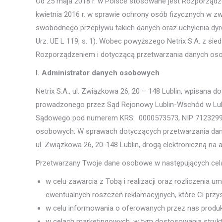
Od 25 maja 2018 r. w Polsce stosowane jest Rozporządze
kwietnia 2016 r. w sprawie ochrony osób fizycznych w 
swobodnego przepływu takich danych oraz uchylenia dyr
Urz. UE L 119, s. 1). Wobec powyższego Netrix S.A. z si
Rozporządzeniem i dotyczącą przetwarzania danych o
I. Administrator danych osobowych
Netrix S.A., ul. Związkowa 26, 20 – 148 Lublin, wpisana
prowadzonego przez Sąd Rejonowy Lublin-Wschód w Lubli
Sądowego pod numerem KRS: 0000573573, NIP 71232998
osobowych. W sprawach dotyczących przetwarzania dan
ul. Związkowa 26, 20-148 Lublin, drogą elektroniczną na 
Przetwarzany Twoje dane osobowe w następujących cel
w celu zawarcia z Tobą i realizacji oraz rozliczenia 
ewentualnych roszczeń reklamacyjnych, które Ci przys
w celu informowania o oferowanych przez nas produkt
w celach marketingowych, w tym dostosowania struktu