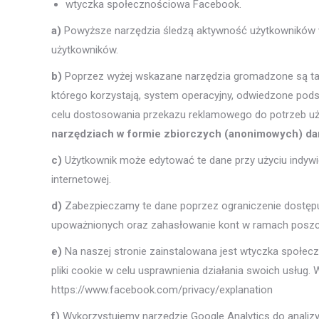
wtyczka społecznościowa Facebook.
a)
Powyższe narzędzia śledzą aktywność użytkowników w w
użytkowników.
b)
Poprzez wyżej wskazane narzędzia gromadzone są takie 
którego korzystają, system operacyjny, odwiedzone pods
celu dostosowania przekazu reklamowego do potrzeb u
narzędziach w formie zbiorczych (anonimowych) da
c)
Użytkownik może edytować te dane przy użyciu indywi
internetowej.
d)
Zabezpieczamy te dane poprzez ograniczenie dostępu
upoważnionych oraz zahasłowanie kont w ramach poszc
e)
Na naszej stronie zainstalowana jest wtyczka społec
pliki cookie w celu usprawnienia działania swoich usług. 
https://www.facebook.com/privacy/explanation
f)
Wykorzystujemy narzędzie Google Analytics do analiz