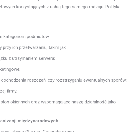
towych korzystających z usług tego samego rodzaju. Polityka
m kategoriom podmiotów:
rzy ich przetwarzaniu, takim jak:
ązku z utrzymaniem serwera;
rketingowe;
h dochodzenia roszczeń, czy rozstrzyganiu ewentualnych sporów;
ej firmy;
osłon okiennych oraz wspomagające naszą działalność jako
ganizacji międzynarodowych.
Europejskiego Obszaru Gospodarczego.