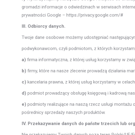
gromadzi informacje o odwiedzinach w serwisach interne
prywatności Google – https://privacy.google.com/#
III. Odbiorcy danych.
Twoje dane osobowe możemy udostępniać następujący
podwykonawcom, czyli podmiotom, z których korzystamy p
a)
firma informatyczna, z której usług korzystamy w zwi
b)
firmy, które na nasze zlecenie prowadzą działania ma
c)
kancelaria prawna, z której usług korzystamy w celac
d)
podmiot prowadzący obsługę księgową i kadrową nasz
e)
podmioty realizujące na naszą rzecz usługi montażu 
pośrednicy sprzedaży naszych produktów.
IV. Przekazywanie danych do państw trzecich lub or
Nie przekazujemy Twoich danych poza teren Polski/UE/