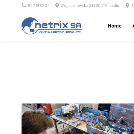
81 748 08 34
Wojciechowska 31 | 20-704 Lublin
Z
Home
Ab
Home