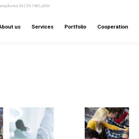
wiązkowa 26 | 20-148 Lublin
out us
Services
Portfolio
Cooperation
N
About us
Services
Portfolio
Cooperation