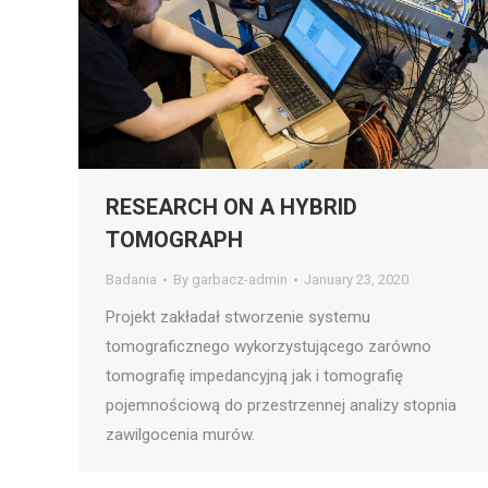
RESEARCH ON A HYBRID
TOMOGRAPH
Badania
By
garbacz-admin
January 23, 2020
Projekt zakładał stworzenie systemu
tomograficznego wykorzystującego zarówno
tomografię impedancyjną jak i tomografię
pojemnościową do przestrzennej analizy stopnia
zawilgocenia murów.