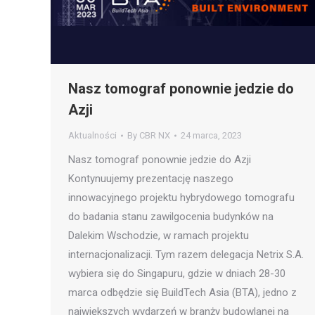
Nasz tomograf ponownie jedzie do
Azji
Aktualności
By
CBR NX
24 marca, 2023
Nasz tomograf ponownie jedzie do Azji
Kontynuujemy prezentację naszego
innowacyjnego projektu hybrydowego tomografu
do badania stanu zawilgocenia budynków na
Dalekim Wschodzie, w ramach projektu
internacjonalizacji. Tym razem delegacja Netrix S.A.
wybiera się do Singapuru, gdzie w dniach 28-30
marca odbędzie się BuildTech Asia (BTA), jedno z
największych wydarzeń w branży budowlanej na