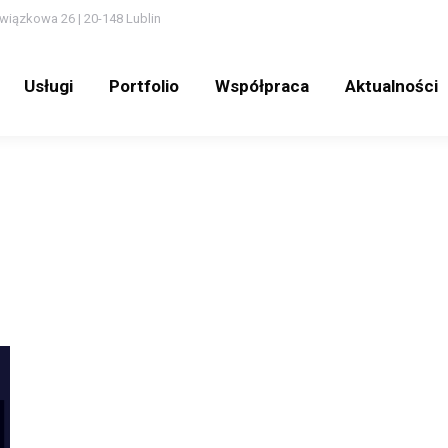
wiązkowa 26 | 20-148 Lublin
Usługi
Portfolio
Współpraca
Aktualności
Usługi
Portfolio
Współpraca
Aktualności