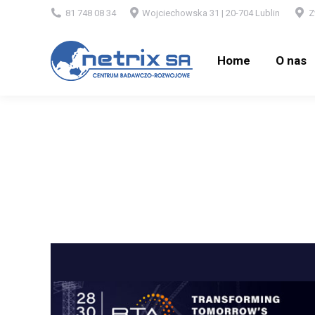
81 748 08 34
Wojciechowska 31 | 20-704 Lublin
Z
Home
O nas
Home
O nas